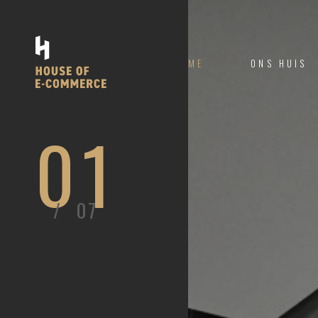
HOME
ONS HUIS
0
1
/
0
7