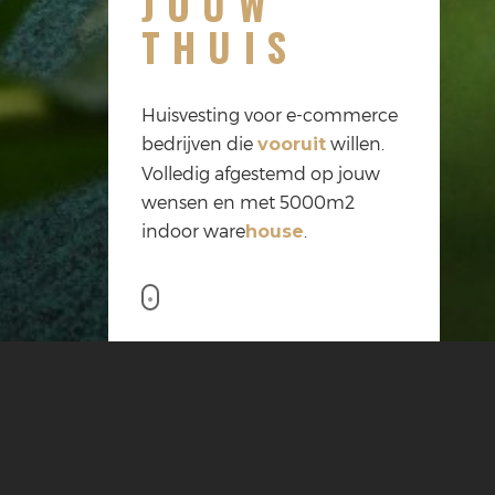
JOUW
THUIS
Huisvesting voor e-commerce
bedrijven die
willen.
vooruit
Volledig afgestemd op jouw
wensen en met 5000m2
indoor ware
.
house