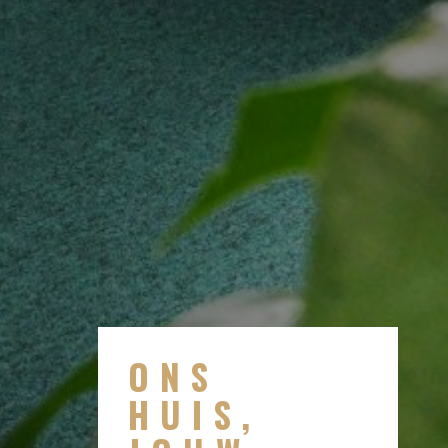
ONS
HUIS,